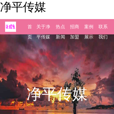
净平传媒
首
关于净
热点
招商
案例
联系
页
平传媒
新闻
加盟
展示
我们
净平传媒