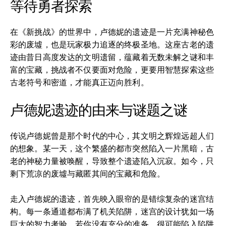
等待勇者探索
在《新挑战》的世界中，卢德妮的遗迹是一片充满神秘色
彩的废墟，也是玩家极力追逐的终极圣地。这座古老的遗
迹由昔日高度发达的文明遗留，蕴藏着无数未解之谜和丰
富的宝藏，挑战者不仅要面对危险，更要用智慧探索这些
古老符号和密道，才能真正迈向胜利。
卢德妮遗迹的由来与谜题之谜
传说卢德妮曾是那个时代的中心，其文明之辉煌远超人们
的想象。某一天，这个繁盛的都市突然陷入一片黑暗，古
老的神秘力量被唤醒，导致整个遗迹陷入沉寂。如今，只
剩下荒凉的废墟与藏匿其间的宝藏和危险。
走入卢德妮的遗迹，首先映入眼帘的是错综复杂的迷宫结
构。每一条通道都布满了机关陷阱，迷宫的设计犹如一场
巨大的智力考验。若你没有充分的准备，很可能陷入陷阱