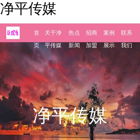
净平传媒
首
关于净
热点
招商
案例
联系
页
平传媒
新闻
加盟
展示
我们
净平传媒