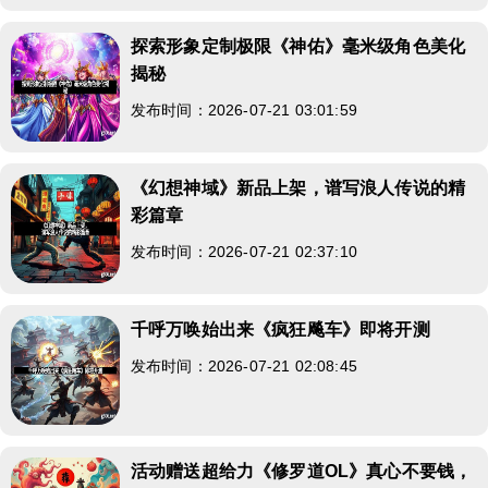
探索形象定制极限《神佑》毫米级角色美化
揭秘
发布时间：2026-07-21 03:01:59
《幻想神域》新品上架，谱写浪人传说的精
彩篇章
发布时间：2026-07-21 02:37:10
千呼万唤始出来《疯狂飚车》即将开测
发布时间：2026-07-21 02:08:45
活动赠送超给力《修罗道OL》真心不要钱，