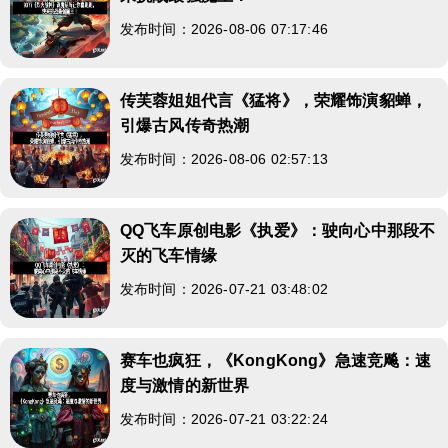
发布时间：2026-08-06 07:17:46
传芙蓉姐姐代言《猛将》，荣耀饰演貂蝉，
引爆古风传奇热潮
发布时间：2026-08-06 02:57:13
QQ飞车原创电影《执爱》：驶向心中那段不
灭的飞车情缘
发布时间：2026-07-21 03:48:02
赛车也疯狂，《KongKong》急速竞飚：速
度与激情的新世界
发布时间：2026-07-21 03:22:24